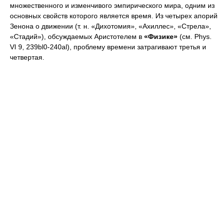
множественного и изменчивого эмпирического мира, одним из
основных свойств которого является время. Из четырех апорий
Зенона о движении (т. н. «Дихотомия», «Ахиллес», «Стрела»,
«Стадий»), обсуждаемых Аристотелем в
«Физике»
(см. Phys.
VI 9, 239bl0-240al), проблему времени затрагивают третья и
четвертая.