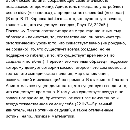
и логические истины, сохраняющие свою значимость
независимо от времени), Аристотель никогда не употребляет
слово αἰών («вечность»), а предпочитает слово
ἀεί
(«всегда»).
(В пер. В. П. Карпова
ἀεί ἔστι —
«то, что существует вечно»,
точнее: «то, что существует всегда», Phys. IV, 222а5.)
Поскольку Платон соотносит время с трансцендентным ему
образцом - вечностью, то, соответственно, он различает три
онтологических уровня: то, что существует вечно (не рождено,
не создано), то, что существует всегда (создано, но не
подвержено гибели), и то, что существует временно (что
создано и погибнет). Первое - это «вечный образец», подражая
которому демиург сотворил космос; второе - это сам космос, а
третье -это эмпирические явления, мир становления,
возникающий и исчезающий во времени. В отличие от Платона
Аристотель все сущее делит на то, что существует всегда, и то,
что существует временно. К тому, что существует всегда и не
зависит от времени, Аристотель относит все неизменное и
всегда тождественное самому себе (221ЬЗ—5): вечный
двигатель, ум (в отличие от души), а также отвлеченные
истины, напр., логики и математики.