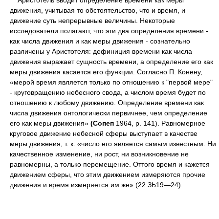
Аристотель вводит определение времени как меры
движения, учитывая то обстоятельство, что и время, и
движение суть непрерывные величины. Некоторые
исследователи полагают, что эти два определения времени -
как числа движения и как меры движения - сознательно
различены у Аристотеля: дефиниция времени как числа
движения выражает сущность времени, а определение его как
меры движения касается его функции. Согласно П. Конену,
«мерой время является только по отношению к "первой мере"
- круговращению небесного свода, а числом время будет по
отношению к любому движению. Определение времени как
числа движения онтологически первичнее, чем определение
его как меры движения»
(Сопеп
1964, р. 141). Равномерное
круговое движение небесной сферы выступает в качестве
меры движения, т. к. «число его является самым известным. Ни
качественное изменение, ни рост, ни возникновение не
равномерны, а только перемещение. Оттого время и кажется
движением сферы, что этим движением измеряются прочие
движения и время измеряется им же» (22 ЗЬ19—24).