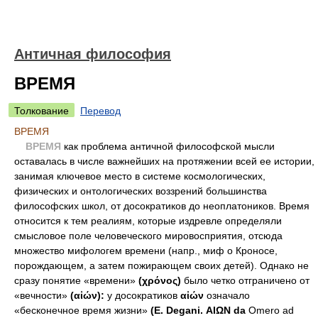
Античная философия
ВРЕМЯ
Толкование
Перевод
ВРЕМЯ
ВРЕМЯ
как проблема античной философской мысли
оставалась в числе важнейших на протяжении всей ее истории,
занимая ключевое место в системе космологических,
физических и онтологических воззрений большинства
философских школ, от досократиков до неоплатоников. Время
относится к тем реалиям, которые издревле определяли
смысловое поле человеческого мировосприятия, отсюда
множество мифологем времени (напр., миф о Кроносе,
порождающем, а затем пожирающем своих детей). Однако не
сразу понятие «времени»
(χρόνος)
было четко отграничено от
«вечности»
(αἰών):
у досократиков
αἰών
означало
«бесконечное время жизни»
(Е. Degani. ΑΙΩΝ da
Omero ad