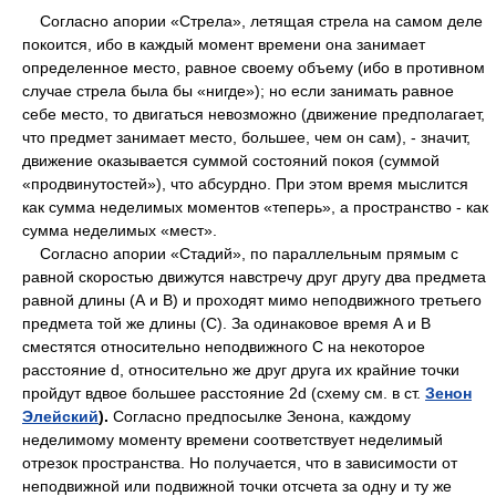
Согласно апории «Стрела», летящая стрела на самом деле
покоится, ибо в каждый момент времени она занимает
определенное место, равное своему объему (ибо в противном
случае стрела была бы «нигде»); но если занимать равное
себе место, то двигаться невозможно (движение предполагает,
что предмет занимает место, большее, чем он сам), - значит,
движение оказывается суммой состояний покоя (суммой
«продвинутостей»), что абсурдно. При этом время мыслится
как сумма неделимых моментов «теперь», а пространство - как
сумма неделимых «мест».
Согласно апории «Стадий», по параллельным прямым с
равной скоростью движутся навстречу друг другу два предмета
равной длины (А и В) и проходят мимо неподвижного третьего
предмета той же длины (С). За одинаковое время А и В
сместятся относительно неподвижного С на некоторое
расстояние d, относительно же друг друга их крайние точки
пройдут вдвое большее расстояние 2d (схему см. в ст.
Зенон
Элейский
).
Согласно предпосылке Зенона, каждому
неделимому моменту времени соответствует неделимый
отрезок пространства. Но получается, что в зависимости от
неподвижной или подвижной точки отсчета за одну и ту же