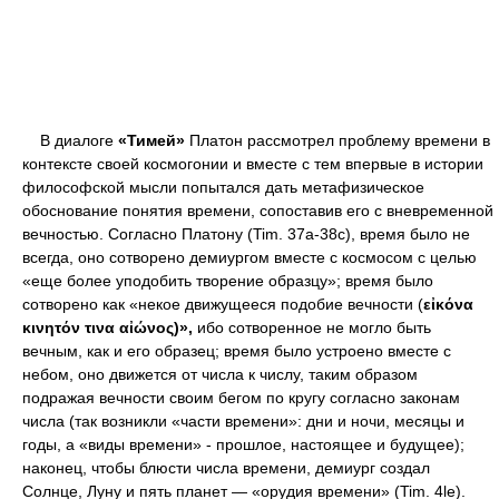
В диалоге
«Тимей»
Платон рассмотрел проблему времени в
контексте своей космогонии и вместе с тем впервые в истории
философской мысли попытался дать метафизическое
обоснование понятия времени, сопоставив его с вневременной
вечностью. Согласно Платону (Tim. 37a-38c), время было не
всегда, оно сотворено демиургом вместе с космосом с целью
«еще более уподобить творение образцу»; время было
сотворено как «некое движущееся подобие вечности (
εἰκόνα
κινητόν τινα αἰώνος)»,
ибо сотворенное не могло быть
вечным, как и его образец; время было устроено вместе с
небом, оно движется от числа к числу, таким образом
подражая вечности своим бегом по кругу согласно законам
числа (так возникли «части времени»: дни и ночи, месяцы и
годы, а «виды времени» - прошлое, настоящее и будущее);
наконец, чтобы блюсти числа времени, демиург создал
Солнце, Луну и пять планет — «орудия времени» (Tim. 4le).