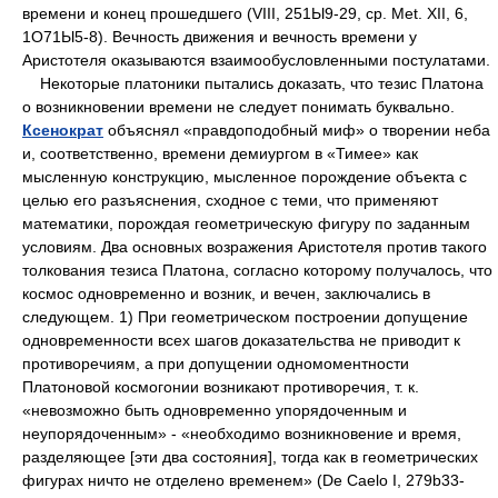
времени и конец прошедшего (VIII, 251Ы9-29, ср. Met. XII, 6,
1О71Ы5-8). Вечность движения и вечность времени у
Аристотеля оказываются взаимообусловленными постулатами.
Некоторые платоники пытались доказать, что тезис Платона
о возникновении времени не следует понимать буквально.
Ксенократ
объяснял «правдоподобный миф» о творении неба
и, соответственно, времени демиургом в «Тимее» как
мысленную конструкцию, мысленное порождение объекта с
целью его разъяснения, сходное с теми, что применяют
математики, порождая геометрическую фигуру по заданным
условиям. Два основных возражения Аристотеля против такого
толкования тезиса Платона, согласно которому получалось, что
космос одновременно и возник, и вечен, заключались в
следующем. 1) При геометрическом построении допущение
одновременности всех шагов доказательства не приводит к
противоречиям, а при допущении одномоментности
Платоновой космогонии возникают противоречия, т. к.
«невозможно быть одновременно упорядоченным и
неупорядоченным» - «необходимо возникновение и время,
разделяющее [эти два состояния], тогда как в геометрических
фигурах ничто не отделено временем» (De Caelo I, 279b33-