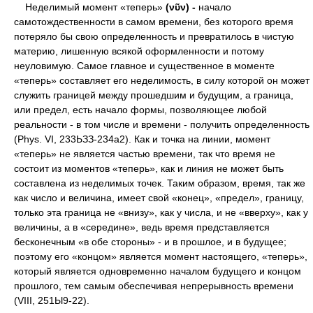
Неделимый момент «теперь»
(νῦν) -
начало
самотождественности в самом времени, без которого время
потеряло бы свою определенность и превратилось в чистую
материю, лишенную всякой оформленности и потому
неуловимую. Самое главное и существенное в моменте
«теперь» составляет его неделимость, в силу которой он может
служить границей между прошедшим и будущим, а граница,
или предел, есть начало формы, позволяющее любой
реальности - в том числе и времени - получить определенность
(Phys. VI, 233ЬЗЗ-234а2). Как и точка на линии, момент
«теперь» не является частью времени, так что время не
состоит из моментов «теперь», как и линия не может быть
составлена из неделимых точек. Таким образом, время, так же
как число и величина, имеет свой «конец», «предел», границу,
только эта граница не «внизу», как у числа, и не «вверху», как у
величины, а в «середине», ведь время представляется
бесконечным «в обе стороны» - и в прошлое, и в будущее;
поэтому его «концом» является момент настоящего, «теперь»,
который является одновременно началом будущего и концом
прошлого, тем самым обеспечивая непрерывность времени
(VIII, 251Ы9-22).