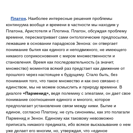
Платон
.
Наиболее интересные решения проблемы
континуума вообще и времени в частности мы находим у
Платона, Аристотеля и Плотина. Платон, обсуждая проблему
времени, пересматривает сами онтологические предпосылки,
лежавшие в основании парадоксов Зенона: он отвергает
понимание бытия как единого и неподвижного, не имеющего
никакого соприкосновения с миром множественности и
становления. Время как последовательность (а значит,
множество) моментов всякий раз предстает как движение от
прошлого через настоящее к будущему. Стало быть, без
понимания того, что такое множество и как оно связано с
единством, мы не можем осмыслить и природу времени. В
диалоге
«Парменид»,
ведя полемику с элеатами, он дает свое
понимание соотношения единого и многого, которое
предполагает установление связи между ними. Бытие и
единое, согласно Платону, не суть синонимы, как это полагали
Парменид и Зенон. Единому как таковому невозможно
приписать никакого предиката, ибо всякое высказывание о нем
уже делает его многим, но, утверждая, что «единое