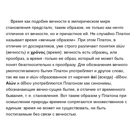
Время как подобие вечности в эмпирическом мире
становления предстало, таким образом, не только как нечто
отличное от вечности, но и причастное ей. Не случайно Платон
называет время «вечным образом». При этом Платон, в
отличие от досократиков, уже строго различает понятия αἰών
(вечность) и
χρόνος
(время): вечность есть образец, или
прообраз, а время -только ее образ, который не может быть
понят безотносительно к прообразу. Для обозначения вечного
умопостигаемого бытия Платон употребляет и другое слово,
так же как и αἰών образованное от наречия
ἀεί
(всегда) -ἀΐδιον.
Αἰών
и ἀΐδιον употребляются Платоном как синонимы,
обозначающие вечно-сущее бытие, в отличие от временного
бывания, т. е. становления. Вот таким образом у Платона при
осмыслении природы времени сопрягаются множественное с
единым: время не может ни существовать, ни быть
постигаемым без связи с вечностью.