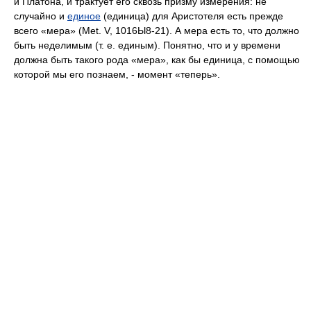
и Платона, и трактует его сквозь призму измерения: не
случайно и
единое
(единица) для Аристотеля есть прежде
всего «мера» (Met. V, 1016Ы8-21). А мера есть то, что должно
быть неделимым (т. е. единым). Понятно, что и у времени
должна быть такого рода «мера», как бы единица, с помощью
которой мы его познаем, - момент «теперь».