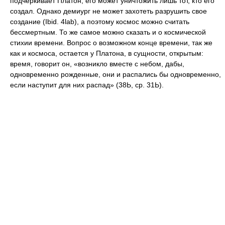
подчеркивает Платон, его может уничтожить лишь тот, кто его
создал. Однако демиург не может захотеть разрушить свое
создание (Ibid. 4lab), а поэтому космос можно считать
бессмертным. То же самое можно сказать и о космической
стихии времени. Вопрос о возможном конце времени, так же
как и космоса, остается у Платона, в сущности, открытым:
время, говорит он, «возникло вместе с небом, дабы,
одновременно рожденные, они и распались бы одновременно,
если наступит для них распад» (38Ь, ср. 31Ь).