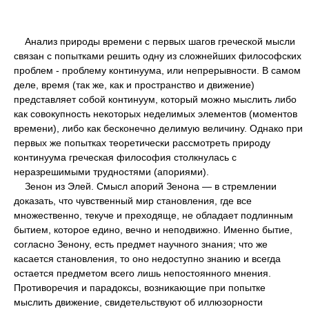
Анализ природы времени с первых шагов греческой мысли
связан с попытками решить одну из сложнейших философских
проблем - проблему континуума, или непрерывности. В самом
деле, время (так же, как и пространство и движение)
представляет собой континуум, который можно мыслить либо
как совокупность некоторых неделимых элементов (моментов
времени), либо как бесконечно делимую величину. Однако при
первых же попытках теоретически рассмотреть природу
континуума греческая философия столкнулась с
неразрешимыми трудностями (апориями).
Зенон из Элей. Смысл апорий Зенона — в стремлении
доказать, что чувственный мир становления, где все
множественно, текуче и преходяще, не обладает подлинным
бытием, которое едино, вечно и неподвижно. Именно бытие,
согласно Зенону, есть предмет научного знания; что же
касается становления, то оно недоступно знанию и всегда
остается предметом всего лишь непостоянного мнения.
Противоречия и парадоксы, возникающие при попытке
мыслить движение, свидетельствуют об иллюзорности