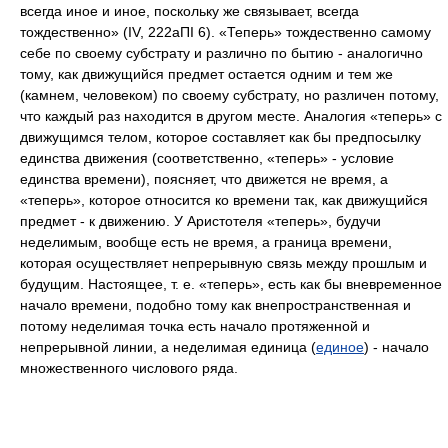
всегда иное и иное, поскольку же связывает, всегда
тождественно» (IV, 222аΠΙ 6). «Теперь» тождественно самому
себе по своему субстрату и различно по бытию - аналогично
тому, как движущийся предмет остается одним и тем же
(камнем, человеком) по своему субстрату, но различен потому,
что каждый раз находится в другом месте. Аналогия «теперь» с
движущимся телом, которое составляет как бы предпосылку
единства движения (соответственно, «теперь» - условие
единства времени), поясняет, что движется не время, а
«теперь», которое относится ко времени так, как движущийся
предмет - к движению. У Аристотеля «теперь», будучи
неделимым, вообще есть не время, а граница времени,
которая осуществляет непрерывную связь между прошлым и
будущим. Настоящее, т. е. «теперь», есть как бы вневременное
начало времени, подобно тому как внепространственная и
потому неделимая точка есть начало протяженной и
непрерывной линии, а неделимая единица (
единое
) - начало
множественного числового ряда.